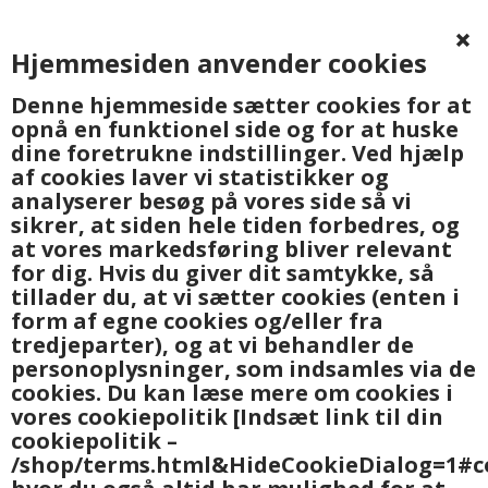
Hjemmesiden anvender cookies
0
Denne hjemmeside sætter cookies for at
opnå en funktionel side og for at huske
dine foretrukne indstillinger. Ved hjælp
af cookies laver vi statistikker og
analyserer besøg på vores side så vi
sikrer, at siden hele tiden forbedres, og
at vores markedsføring bliver relevant
Forside
»
Garn og hobbyartikler
»
Bomuld
»
GB Schulgarn print 8/8
for dig. Hvis du giver dit samtykke, så
bomuld
tillader du, at vi sætter cookies (enten i
form af egne cookies og/eller fra
tredjeparter), og at vi behandler de
personoplysninger, som indsamles via de
cookies. Du kan læse mere om cookies i
vores cookiepolitik
[Indsæt link til din
cookiepolitik –
/shop/terms.html&HideCookieDialog=1#c