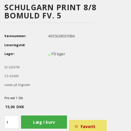
SCHULGARN PRINT 8/8
BOMULD FV. 5
4035638035984
Varenummer:
Leveringstid:
På lager
Lager:
50 GR 87M
3,5-4,5MM
vakses på 60grader
Pris ved 1 Stk
15,00
DKK