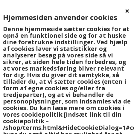
Hjemmesiden anvender cookies
0
Denne hjemmeside sætter cookies for at
opnå en funktionel side og for at huske
dine foretrukne indstillinger. Ved hjælp
af cookies laver vi statistikker og
analyserer besøg på vores side så vi
sikrer, at siden hele tiden forbedres, og
at vores markedsføring bliver relevant
Forside
»
Personlig pleje
for dig. Hvis du giver dit samtykke, så
tillader du, at vi sætter cookies (enten i
form af egne cookies og/eller fra
27%
tredjeparter), og at vi behandler de
personoplysninger, som indsamles via de
cookies. Du kan læse mere om cookies i
vores cookiepolitik
[Indsæt link til din
cookiepolitik –
/shop/terms.html&HideCookieDialog=1#c