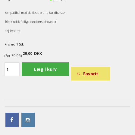
kompatibel med de fleste oral b tandbørster
10stk udskiftelige tandbørstehoveder
høj kvalitet
Pris ved 1 Stk
29,00
DKK
(Før
39,95
)