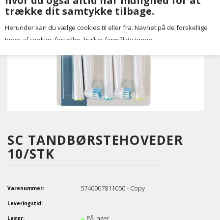
hvor du også altid har mulighed for at
trække dit samtykke tilbage.
Herunder kan du vælge cookies til eller fra. Navnet på de forskellige
typer af cookies fortæller, hvilket formål de tjener.
SC TANDBØRSTEHOVEDER
10/STK
5740007811050 - Copy
Varenummer:
Leveringstid:
På lager
Lager: