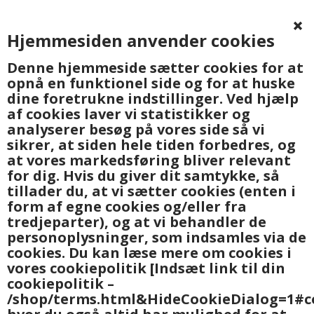
Hjemmesiden anvender cookies
0
Denne hjemmeside sætter cookies for at
opnå en funktionel side og for at huske
dine foretrukne indstillinger. Ved hjælp
af cookies laver vi statistikker og
analyserer besøg på vores side så vi
sikrer, at siden hele tiden forbedres, og
at vores markedsføring bliver relevant
Forside
»
Garn og hobbyartikler
»
Hobbyartikler
for dig. Hvis du giver dit samtykke, så
tillader du, at vi sætter cookies (enten i
form af egne cookies og/eller fra
tredjeparter), og at vi behandler de
personoplysninger, som indsamles via de
cookies. Du kan læse mere om cookies i
vores cookiepolitik
[Indsæt link til din
cookiepolitik –
/shop/terms.html&HideCookieDialog=1#c