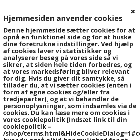
Hjemmesiden anvender cookies
0
Denne hjemmeside sætter cookies for at
opnå en funktionel side og for at huske
dine foretrukne indstillinger. Ved hjælp
af cookies laver vi statistikker og
analyserer besøg på vores side så vi
sikrer, at siden hele tiden forbedres, og
at vores markedsføring bliver relevant
Forside
»
Husholdning
for dig. Hvis du giver dit samtykke, så
tillader du, at vi sætter cookies (enten i
form af egne cookies og/eller fra
tredjeparter), og at vi behandler de
personoplysninger, som indsamles via de
cookies. Du kan læse mere om cookies i
vores cookiepolitik
[Indsæt link til din
cookiepolitik –
/shop/terms.html&HideCookieDialog=1#c