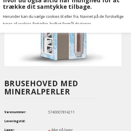
hvor du også altid har mulighed for at
trække dit samtykke tilbage.
Herunder kan du vælge cookies til eller fra. Navnet på de forskellige
typer af cookies fortæller, hvilket formål de tjener.
BRUSEHOVED MED
MINERALPERLER
5740007814211
Varenummer:
Leveringstid:
Ikke på lager
Lager: